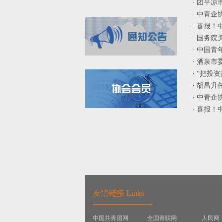
· 团平
· 中青
· 喜报！
· 国务
· 中国
· 酒泉
· “把
· 胡昌
· 中青
· 喜报！
友情链接 Links
中国共青团网
全国青联网
人民网