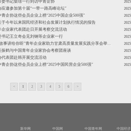
凉市委书记柴璟一行到访中青企协
2025
企协应邀参加第十届“一带一路高峰论坛”
2025
中青企协这些会员企业上榜“2025中国企业500强”
2025
院关于今年以来国民经济和社会发展计划执行情况的报告
2025
青年企业家代表团赴日开展考察交流活动
2025
市委书记王立奇会见刘钢等企业家一行
2025
投资故事讲给你听”青年企业家助力甘肃高质量发展实践分享会举...
2025
升任振鹤与中国青年企业家协会考察团座谈
2025
企协代表团赴韩开展交流活动
2025
中青企协这些会员企业上榜“2025中国民营企业500强”
2025
<
1
2
3
4
5
6
>
新华网
中国网
中国青年网
中国经济