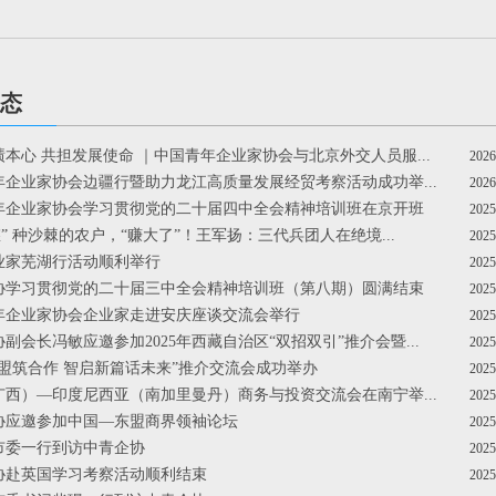
态
政绩本心 共担发展使命 ｜中国青年企业家协会与北京外交人员服...
2026
青年企业家协会边疆行暨助力龙江高质量发展经贸考察活动成功举...
2026
青年企业家协会学习贯彻党的二十届四中全会精神培训班在京开班
2025
忽悠” 种沙棘的农户，“赚大了”！王军扬：三代兵团人在绝境...
2025
企业家芜湖行活动顺利举行
2025
企协学习贯彻党的二十届三中全会精神培训班（第八期）圆满结束
2025
青年企业家协会企业家走进安庆座谈交流会举行
2025
协副会长冯敏应邀参加2025年西藏自治区“双招双引”推介会暨...
2025
手东盟筑合作 智启新篇话未来”推介交流会成功举办
2025
（广西）—印度尼西亚（南加里曼丹）商务与投资交流会在南宁举...
2025
企协应邀参加中国—东盟商界领袖论坛
2025
阳市委一行到访中青企协
2025
企协赴英国学习考察活动顺利结束
2025