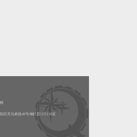
网
阳区亮马桥路40号9幢1层115\116室