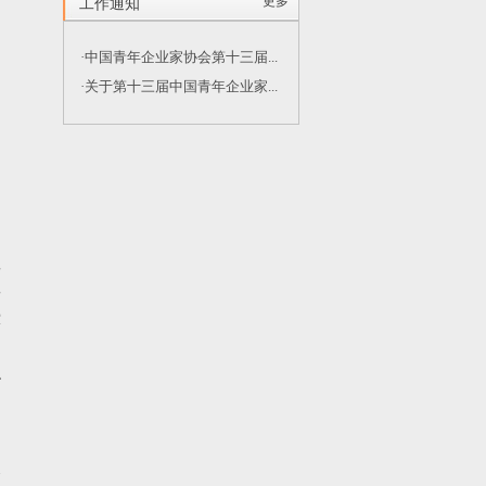
更多
工作通知
·中国青年企业家协会第十三届...
·关于第十三届中国青年企业家...
要
按
撑
为
织
。
企