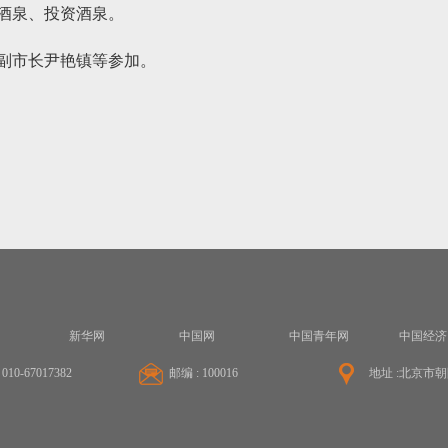
酒泉、投资酒泉。
副市长尹艳镇等参加。
新华网
中国网
中国青年网
中国经济
010-67017382
邮编 : 100016
地址 :北京市朝