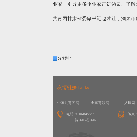
业家，引导更多企业家走进酒泉、了解
共青团甘肃省委副书记赵才让，酒泉市
分享到：
友情链接 Links
中国共青团网
全国青联网
人民网
电话 : 010-64683311
传真 : 
转2606或2607