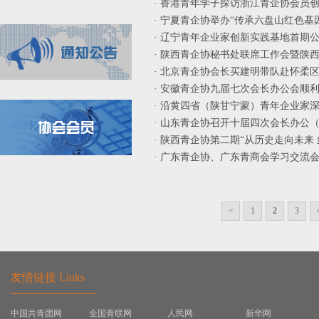
· 香港青年学子探访浙江青企协会员创
· 宁夏青企协举办“传承六盘山红色基因
· 辽宁青年企业家创新实践基地首期公益
· 陕西青企协秘书处联席工作会暨陕西青
· 北京青企协会长买建明带队赴怀柔区
· 安徽青企协九届七次会长办公会顺利
· 沿黄四省（陕甘宁蒙）青年企业家深度
· 山东青企协召开十届四次会长办公（
· 陕西青企协第二期“从历史走向未来 
· 广东青企协、广东青商会学习交流会
<
1
2
3
友情链接 Links
中国共青团网
全国青联网
人民网
新华网