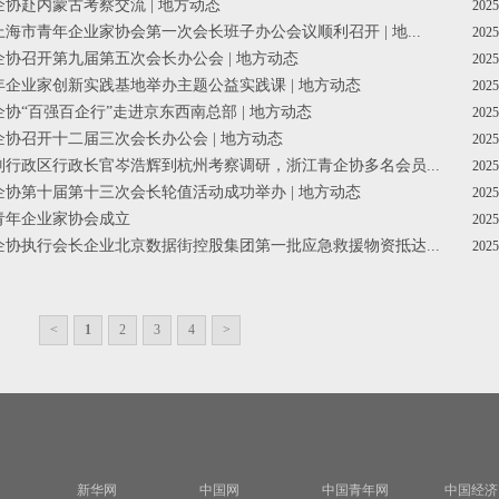
企协赴内蒙古考察交流 | 地方动态
2025
上海市青年企业家协会第一次会长班子办公会议顺利召开 | 地...
2025
青企协召开第九届第五次会长办公会 | 地方动态
2025
青年企业家创新实践基地举办主题公益实践课 | 地方动态
2025
企协“百强百企行”走进京东西南总部 | 地方动态
2025
青企协召开十二届三次会长办公会 | 地方动态
2025
特别行政区行政长官岑浩辉到杭州考察调研，浙江青企协多名会员...
2025
青企协第十届第十三次会长轮值活动成功举办 | 地方动态
2025
州青年企业家协会成立
2025
青企协执行会长企业北京数据街控股集团第一批应急救援物资抵达...
2025
<
1
2
3
4
>
新华网
中国网
中国青年网
中国经济