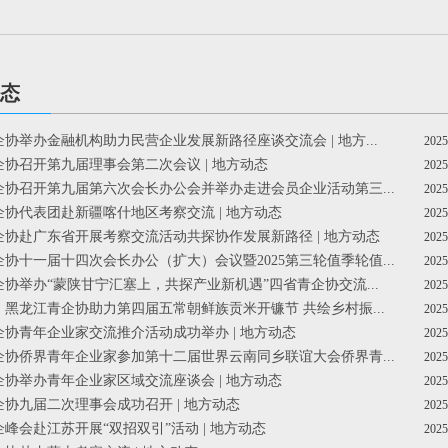
态
企协举办金融机构助力民营企业发展新路径座谈交流会 | 地方...
2025
青企协召开第九届理事会第二次会议 | 地方动态
2025
青企协召开第九届第六次会长办公会并举办走进会员企业活动第三...
2025
青企协代表团赴新疆喀什地区考察交流 | 地方动态
2025
青企协赴广东省开展考察交流活动共探协作发展新路径 | 地方动态
2025
企协十一届十四次会长办公（扩大）会议暨2025第三轮值季轮值...
2025
青企协举办“蒙陕甘宁汇塞上，共探产业新机遇”四省青企协交流...
2025
啦！黑龙江青企协助力第四届五常朝鲜族贡米开镰节 共绘乡村振...
2025
青企协青年企业家交流推介活动成功举办 | 地方动态
2025
青企协侨界青年企业家参加第十二届世界云南同乡联谊大会侨界青...
2025
青企协举办青年企业家区域交流座谈会 | 地方动态
2025
企协九届二次理事会成功召开 | 地方动态
2025
企峰会赴江苏开展“双招双引”活动 | 地方动态
2025