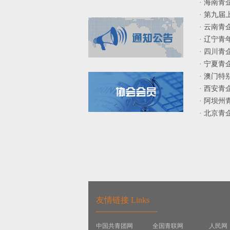
· 海南青
· 第九届
· 云南
· 辽宁
· 四川青
· 宁夏
· 澳门
· 西安
· 阿坝
· 北京
友情链接 Links
中国共青团网
全国青联网
人民网